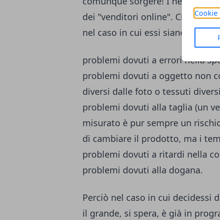
comunque sorgere! I negozi, per 
Cookie 
dei "venditori online". Ciò signi
nel caso in cui essi siano in buo
problemi dovuti a errori nella sp
problemi dovuti a oggetto non 
diversi dalle foto o tessuti diversi
problemi dovuti alla taglia (un v
misurato è pur sempre un rischio
di cambiare il prodotto, ma i te
problemi dovuti a ritardi nella c
problemi dovuti alla dogana.
Perciò nel caso in cui decidessi 
il grande, si spera, è già in prog