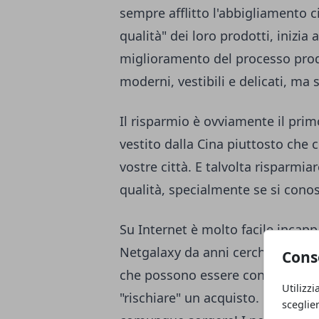
sempre afflitto l'abbigliamento c
qualità" dei loro prodotti, inizia
miglioramento del processo produt
moderni, vestibili e delicati, ma
Il risparmio è ovviamente il prim
vestito dalla Cina piuttosto che 
vostre città. E talvolta risparmia
qualità, specialmente se si conosc
Su Internet è molto facile incappa
Netgalaxy da anni cerchiamo di ra
Cons
che possono essere considerati i p
Utilizzi
"rischiare" un acquisto. Ciò non
sceglie