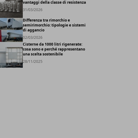
vantaggi della classe di resistenza
31/03/2026
Differenza tra rimorchio e
semirimorchio: tipologie e sistemi
di aggancio
02/03/2026
Cisterne da 1000 litri rigenerate:
cosa sono e perché rappresentano
una scelta sostenibile
28/11/2025