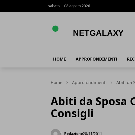
sabato, il 08 agosto 2026
Netgalaxy
HOME
APPROFONDIMENTI
REC
Home
Approfondimenti
Abiti da 
Abiti da Sposa Ci
Consigli
di
Redazione
28/11/2011