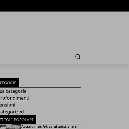
Cerca
TEGORIE
za categoria
rofondimenti
ensioni
ategorized
TICOLI POPOLARI
Acciaio inox A4: caratteristiche e