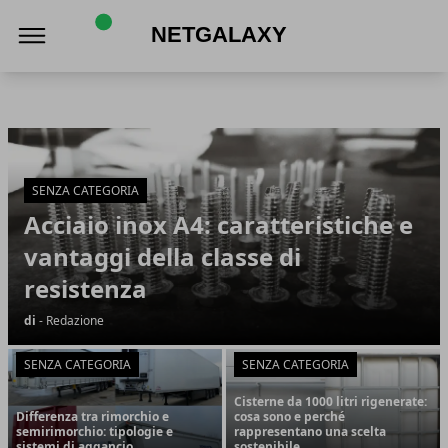
Netgalaxy
Netgalaxy
Articoli in Evidenza
SENZA CATEGORIA
Acciaio inox A4: caratteristiche e
vantaggi della classe di
resistenza
di
- Redazione
SENZA CATEGORIA
SENZA CATEGORIA
Cisterne da 1000 litri rigenerate:
Differenza tra rimorchio e
cosa sono e perché
semirimorchio: tipologie e
rappresentano una scelta
sistemi di aggancio
sostenibile