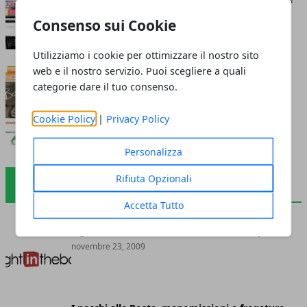
Reputazione
Consenso sui Cookie
settembre 12, 2010
Utilizziamo i cookie per ottimizzare il nostro sito
web e il nostro servizio. Puoi scegliere a quali
Milanoo.com -
categorie dare il tuo consenso.
L'Abbigliamento Made in
China
Cookie Policy
|
Privacy Policy
agosto 06, 2010
Personalizza
Rifiuta Opzionali
UNCATEGORIZED
Accetta Tutto
LightInTheBox.com - Vasta scelta, ma i prezzi?
novembre 23, 2009