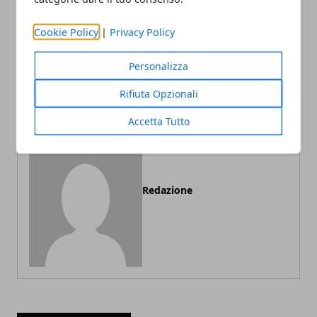
Cookie Policy
|
Privacy Policy
Articolo Precedente
Articolo Successivo
Aliexpress.com - Molto Più
Guida ad Alibaba.com -
Personalizza
di Un Catalogo
Come evitare le truffe
Rifiuta Opzionali
Accetta Tutto
Redazione