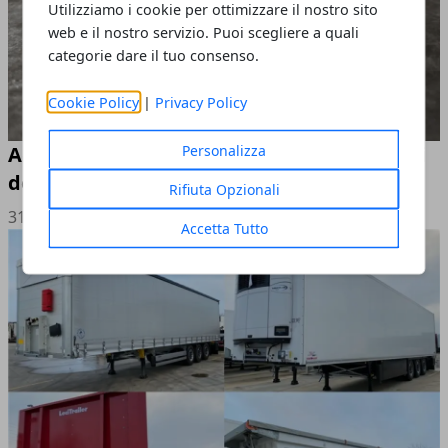
Utilizziamo i cookie per ottimizzare il nostro sito
web e il nostro servizio. Puoi scegliere a quali
categorie dare il tuo consenso.
Cookie Policy
|
Privacy Policy
Personalizza
Acciaio inox A4: caratteristiche e vantaggi
della classe di resistenza
Rifiuta Opzionali
31/03/2026
Accetta Tutto